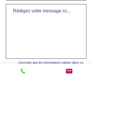
J'accepte que les informations saisies dans ce
formulaire soient utilisées et traitées pour
permettre de me recontacter dans le cadre de la
relation commerciale qui découle de cette
demande.
Voir les conditions d'utilisation
Envoyer
Sté Mi5 lunettes