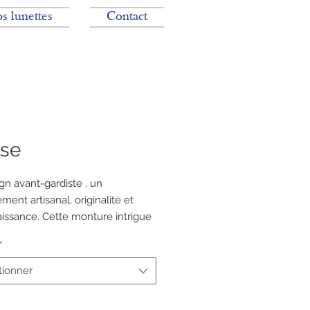
s lunettes
Contact
sse
gn avant-gardiste , un
ent artisanal, originalité et
issance. Cette monture intrigue
pelle.
*
tionner