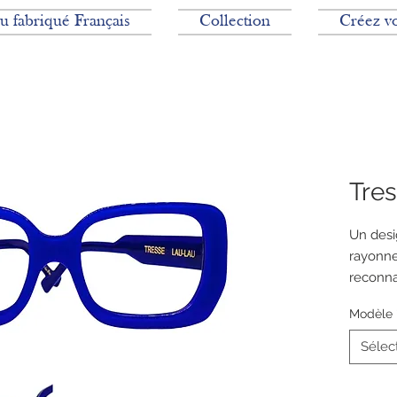
du fabriqué Français
Collection
Créez vo
Tre
Un desi
rayonnem
reconna
et inter
Modèle
Sélec